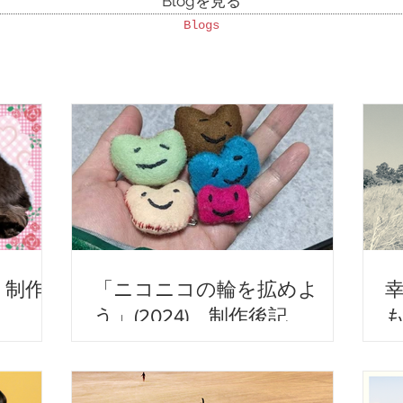
Blogを見る
Blogs
 制作
「ニコニコの輪を拡めよ
う」(2024) 制作後記
も