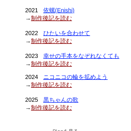
2021
依
螺(Enishi)
→
制作後記を読む
2022
ひたいを合わせて
→
制作後記を読む
​2023
幸せの手本をなぞれなくても
→
制作後記を読む
​2024
ニコニコの輪を拡めよう
→
制作後記を読む
2025
黒ちゃんの歌
​→
制作後記を読む