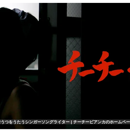
労うつをうたうシンガーソングライター | チーチービアンカのホームペ