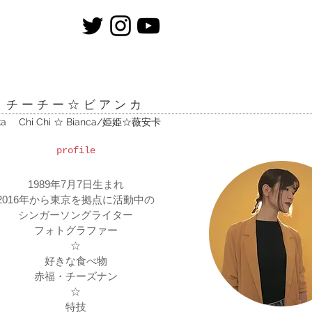
チーチー☆ビアンカ
ka Chi Chi ☆ Bianca/姫姫☆薇安卡
profile
1989年7月7日生まれ
2016年から東京を拠点に活動中の
シンガーソングライター
フォトグラファー
☆
好きな食べ物
赤福・チーズナン
☆
特技