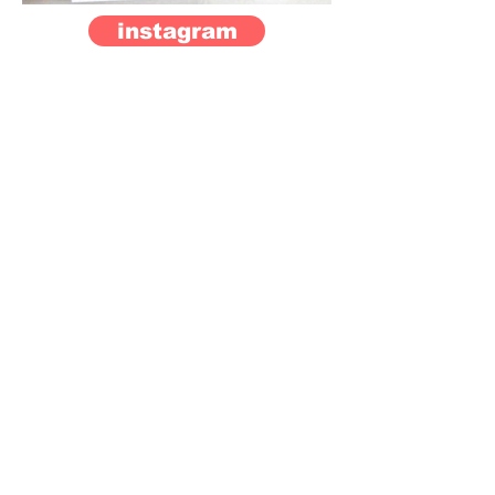
instagram
check my other PICs
GOODS
LINEスタンプ販売
うさぎのくりきち
​うさぎのくりきち その２