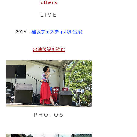
​others
​LIVE
2019
稲城フェスティバル出演
：
​出演後記を読む
PHOTOS